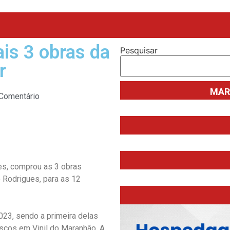
is 3 obras da
Pesquisar
r
MAR
 Comentário
es, comprou as 3 obras
o Rodrigues, para as 12
023, sendo a primeira delas
scos em Vinil do Maranhão. A