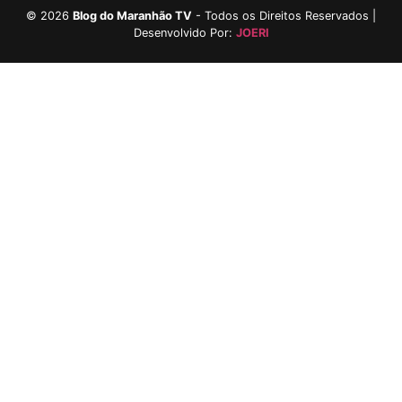
©
2026
Blog do Maranhão TV
- Todos os Direitos Reservados |
Desenvolvido Por:
JOERI