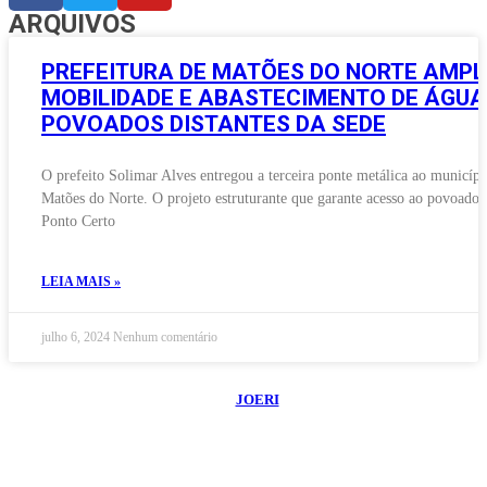
ARQUIVOS
PREFEITURA DE MATÕES DO NORTE AMPL
MOBILIDADE E ABASTECIMENTO DE ÁGUA
POVOADOS DISTANTES DA SEDE
O prefeito Solimar Alves entregou a terceira ponte metálica ao municípi
Matões do Norte. O projeto estruturante que garante acesso ao povoado
Ponto Certo
LEIA MAIS »
julho 6, 2024
Nenhum comentário
©
2026
Blog do Maranhão TV
- Todos os Direitos Reservados | Desenvolvido
Por:
JOERI